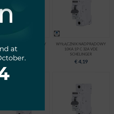
YŁĄCZNIK NADPRĄDOWY
WYŁĄCZNIK NADPRĄDOWY
10KA 1P C 40A VDE
10KA 1P C 32A VDE
SCHELINGER
SCHELINGER
€
4,56
€
4,19