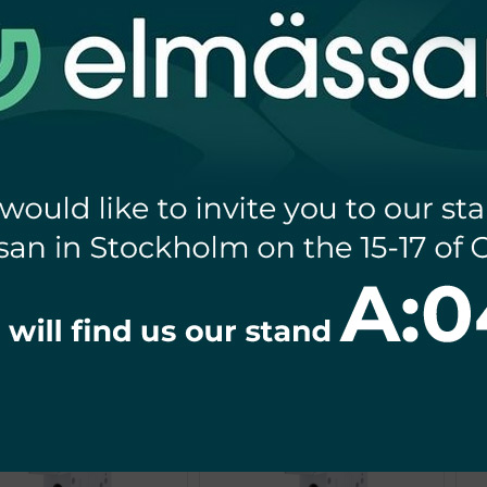
ĄCZNIK NADPRĄDOWY
WYŁĄCZNIK NADPRĄDOWY
W
10KA 1P C 63A VDE
10KA 1P C 50A VDE
SCHELINGER
SCHELINGER
€
4,78
€
4,78