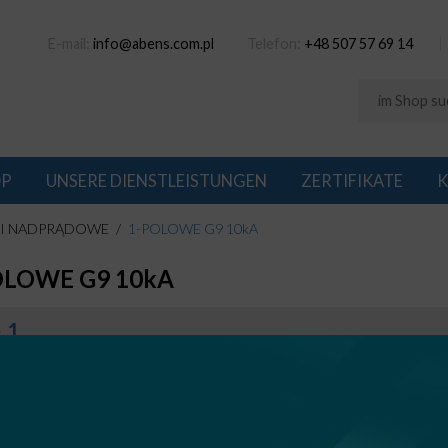
E-mail:
info@abens.com.pl
Telefon:
+48 507 57 69 14
OP
UNSERE DIENSTLEISTUNGEN
ZERTIFIKATE
K
I NADPRĄDOWE
1-POLOWE G9 10kA
OLOWE G9 10kA
1
: