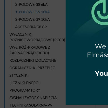
3-POLOWE G8 6kA
1-POLOWE G9 10kA
3-POLOWE G9 10kA
AKCESORIA G8 G9
WYŁĄCZNIKI
RÓŻNICOWOPRĄDOWE (RCCB)
WYŁ
WYŁ. RÓŻ-PRĄDOWE Z
ZAB.NADPRĄD (RCBO)
ROZŁĄCZNIKI IZOLACYJNE
OGRANICZNIKI PRZEPIĘĆ
STYCZNIKI
LICZNIKI ENERGII
PROGRAMATORY
SYGNALIZATORY NAPIĘCIA
TECHNIKA SOLARNA-PV