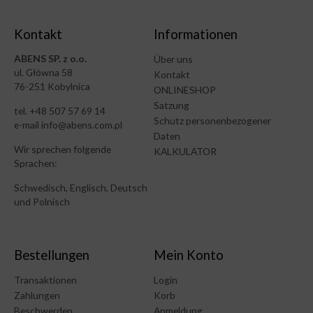
Kontakt
Informationen
ABENS SP. z o.o.
Über uns
ul. Główna 58
Kontakt
76-251 Kobylnica
ONLINESHOP
Satzung
tel. +48 507 57 69 14
Schutz personenbezogener
e-mail info@abens.com.pl
Daten
Wir sprechen folgende
KALKULATOR
Sprachen:
Schwedisch, Englisch, Deutsch
und Polnisch
Bestellungen
Mein Konto
Transaktionen
Login
Zahlungen
Korb
Beschwerden
Anmeldung