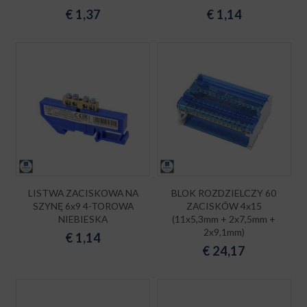
€
1,37
€
1,14
LISTWA ZACISKOWA NA
BLOK ROZDZIELCZY 60
SZYNĘ 6x9 4-TOROWA
ZACISKÓW 4x15
NIEBIESKA
(11x5,3mm + 2x7,5mm +
2x9,1mm)
€
1,14
€
24,17