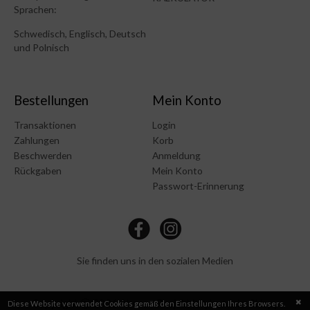
Sprachen:
Schwedisch, Englisch, Deutsch
und Polnisch
Bestellungen
Mein Konto
Transaktionen
Login
Zahlungen
Korb
Beschwerden
Anmeldung
Rückgaben
Mein Konto
Passwort-Erinnerung
Sie finden uns in den sozialen Medien
Copyright ⓒ 2026 Abens - Projekt i wykonanie: Sklepy
Diese Website verwendet Cookies gemäß den Einstellungen Ihres Browsers.