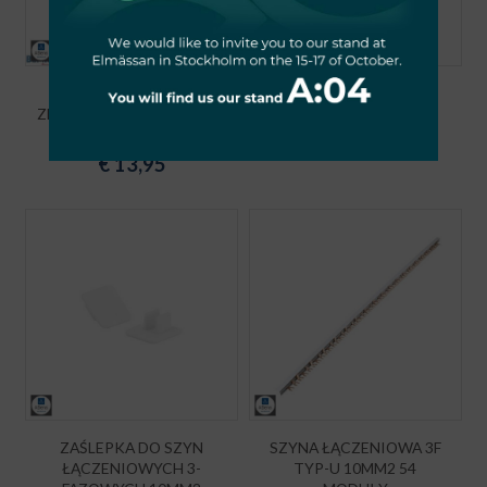
WYŁĄCZNIK
DZWONEK NA SZYNĘ
ZMIERZCHOWY 20A 2-100
230V SCHELINGER
LUX Z SONDĄ
€
5,69
€
13,95
ZAŚLEPKA DO SZYN
SZYNA ŁĄCZENIOWA 3F
ŁĄCZENIOWYCH 3-
TYP-U 10MM2 54