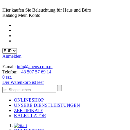
Hier kaufen Sie Beleuchtung für Haus und Büro
Katalog
Mein Konto
Anmelden
E-mail:
info@abens.com.pl
Telefon:
+48 507 57 69 14
0 szt.
Der Warenkorb ist leer
ONLINESHOP
UNSERE DIENSTLEISTUNGEN
ZERTIFIKATE
KALKULATOR