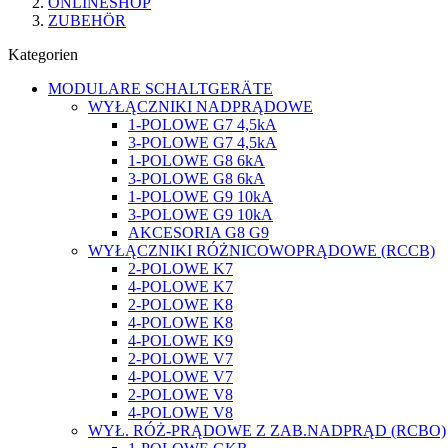
ONLINESHOP
ZUBEHÖR
Kategorien
MODULARE SCHALTGERÄTE
WYŁĄCZNIKI NADPRĄDOWE
1-POLOWE G7 4,5kA
3-POLOWE G7 4,5kA
1-POLOWE G8 6kA
3-POLOWE G8 6kA
1-POLOWE G9 10kA
3-POLOWE G9 10kA
AKCESORIA G8 G9
WYŁĄCZNIKI RÓŻNICOWOPRĄDOWE (RCCB)
2-POLOWE K7
4-POLOWE K7
2-POLOWE K8
4-POLOWE K8
4-POLOWE K9
2-POLOWE V7
4-POLOWE V7
2-POLOWE V8
4-POLOWE V8
WYŁ. RÓŻ-PRĄDOWE Z ZAB.NADPRĄD (RCBO)