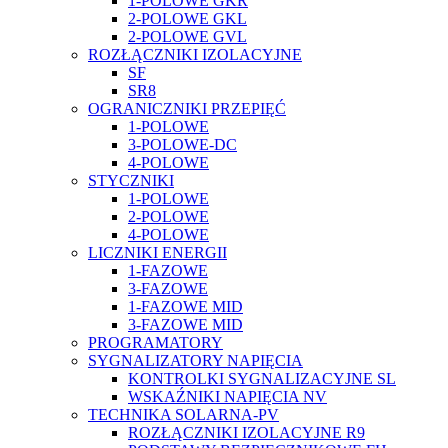
1-POLOWE GKR
2-POLOWE GKL
2-POLOWE GVL
ROZŁĄCZNIKI IZOLACYJNE
SF
SR8
OGRANICZNIKI PRZEPIĘĆ
1-POLOWE
3-POLOWE-DC
4-POLOWE
STYCZNIKI
1-POLOWE
2-POLOWE
4-POLOWE
LICZNIKI ENERGII
1-FAZOWE
3-FAZOWE
1-FAZOWE MID
3-FAZOWE MID
PROGRAMATORY
SYGNALIZATORY NAPIĘCIA
KONTROLKI SYGNALIZACYJNE SL
WSKAŹNIKI NAPIĘCIA NV
TECHNIKA SOLARNA-PV
ROZŁĄCZNIKI IZOLACYJNE R9