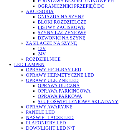
PODSTAWY BEZPIECZNIKOWE FH
OGRANICZNIKI PRZEPIĘĆ DC
AKCESORIA
GNIAZDA NA SZYNĘ
BLOKI ROZDZIELCZE
LISTWY ZACISKOWE
SZYNY ŁACZENIOWE
DZWONKI NA SZYNĘ
ZASILACZE NA SZYNĘ
12V
24V
ROZDZIELNICE
LED LAMPEN
OPRAWY HIGH-BAY LED
OPRAWY HERMETYCZNE LED
OPRAWY ULICZNE LED
OPRAWA ULICZNA
OPRAWA PARKINGOWA
OPRAWA PARKOWA
SŁUP OŚWIETLENIOWY SKŁADANY
OPRAWY AWARYJNE
PANELE LED
NAŚWIETLACZE LED
PLAFONIERY LED
DOWNLIGHT LED N/T