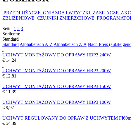
PRZEDŁUŻACZE
GNIAZDA I WTYCZKI
ZASILACZE
AKC
ZBLIŻENIOWE
CZUJNIKI ZMIERZCHOWE
PROGRAMATO
Seite:
1
2
3
Sortieren:
Standard
Standard
Alphabetisch A-Z
Alphabetisch Z-A
Nach Preis (aufsteigen
UCHWYT MONTAŻOWY DO OPRAWY HBP3 240W
€
14,24
UCHWYT MONTAŻOWY DO OPRAWY HBP3 200W
€
12,81
UCHWYT MONTAŻOWY DO OPRAWY HBP3 150W
€
11,39
UCHWYT MONTAŻOWY DO OPRAWY HBP3 100W
€
9,97
UCHWYT REGULOWANY DO OPRAW Z UCHWYTEM FI60mm
€
54,39