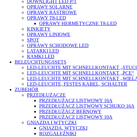
DOWNLIGHT LED P/T
OPRAWY SOLARNE
OPRAWY RASTROWE
OPRAWY T8-LED
OPRAWY HERMETYCZNE T8-LED
KINKIETY
OPRAWY LINIOWE
SPOT
OPRAWY SCHODOWE LED
LATARKI LED
RAMKI LED
BELEUCHTUNGSSETS
LED-LEUCHTE MIT SCHNELLKONTAKT „STUC
LED-LEUCHTE MIT SCHNELLKONTAKT „PCE“
LED-LEUCHTE MIT SCHNELLKONTAKT „WIEL
LED-LEUCHTE, FESTES KABEL, SCHALTER
ZUBEHÖR
PRZEDŁUŻACZE
PRZEDŁUŻACZ LISTWOWY 16A
PRZEDŁUŻACZ LISTWOWY SCHUKO 16A
PRZEDŁUŻACZ BĘBNOWY
PRZEDŁUŻACZ LISTWOWY 10A
GNIAZDA I WTYCZKI
GNIAZDA, WTYCZKI
ROZGAŁĘŹNIKI