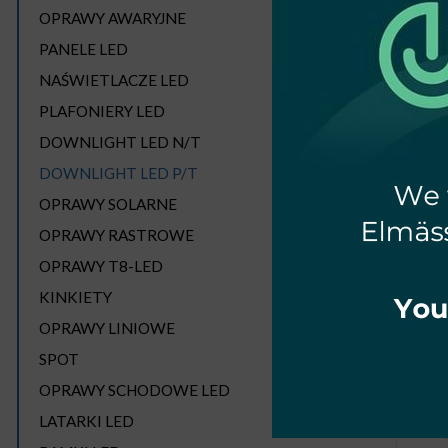
OPRAWY AWARYJNE
PANELE LED
NAŚWIETLACZE LED
PLAFONIERY LED
DOWNLIGHT LED N/T
DOWNLIGHT LED P/T
DO
26W 4
OPRAWY SOLARNE
P
OPRAWY RASTROWE
OPRAWY T8-LED
KINKIETY
OPRAWY LINIOWE
SPOT
OPRAWY SCHODOWE LED
LATARKI LED