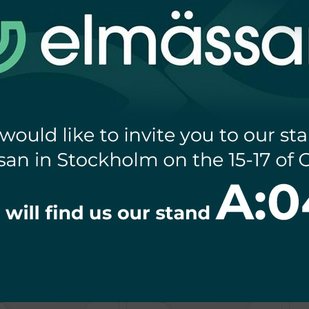
WNLIGHT LED WALED
DOWNLIGHT LED WALED
000K 2220LM IP66/IP20
18W 4000K 1550LM IP66/IP20
1
F0.9 215x215x20MM
PF0.9 185x185x20MM
KWADRAT BIAŁY
KWADRAT BIAŁY
€
31,32
€
28,47