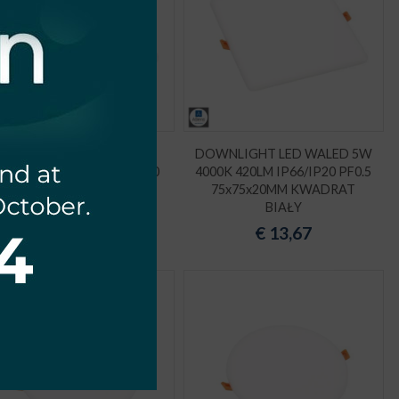
DOWNLIGHT LED WALED
DOWNLIGHT LED WALED 5W
0W 4000K 860LM IP66/IP20
4000K 420LM IP66/IP20 PF0.5
PF0.5 125x125x20MM
75x75x20MM KWADRAT
KWADRAT BIAŁY
BIAŁY
€
19,93
€
13,67