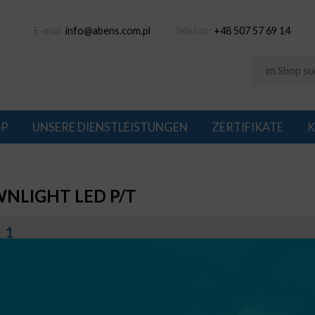
E-mail:
info@abens.com.pl
Telefon:
+48 507 57 69 14
OP
UNSERE DIENSTLEISTUNGEN
ZERTIFIKATE
K
NLIGHT LED P/T
1
: