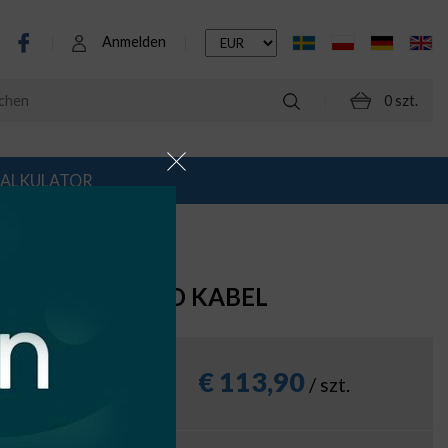
Anmelden
0 szt.
ALKULATOR
ER UND...
VERBINDER UND KABEL
€
113,90
/ szt.