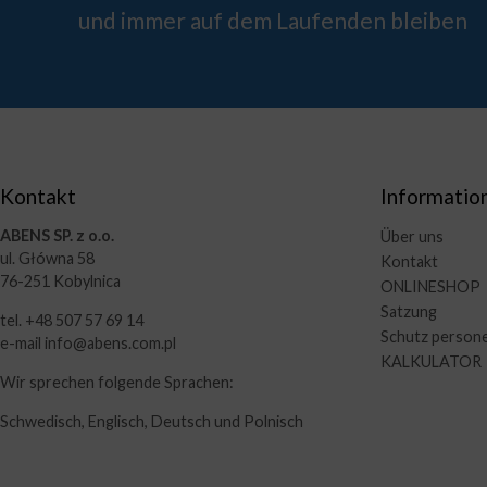
und immer auf dem Laufenden bleiben
Kontakt
Informatio
ABENS SP. z o.o.
Über uns
ul. Główna 58
Kontakt
76-251 Kobylnica
ONLINESHOP
Satzung
tel. +48 507 57 69 14
Schutz person
e-mail info@abens.com.pl
KALKULATOR
Wir sprechen folgende Sprachen:
Schwedisch, Englisch, Deutsch und Polnisch