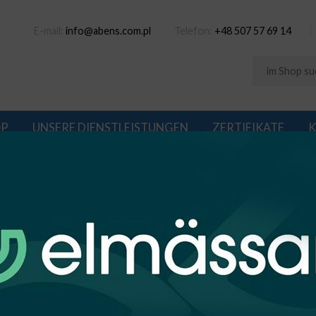
E-mail:
info@abens.com.pl
Telefon:
+48 507 57 69 14
OP
UNSERE DIENSTLEISTUNGEN
ZERTIFIKATE
K
 SCHNELLKONTAKT „PCE“
MAGNUS 40 WATT MIT SCHNELLVERBIND
MAGNUS 40 WATT MIT SCHNELL
Marke:
Abens
Produktcode:
M/50/PCE