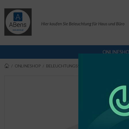
Hier kaufen Sie Beleuchtung für Haus und Büro
ONLINESH
ONLINESHOP
BELEUCHTUNGSSETS
LED-LEUCHTE MIT