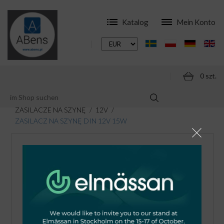
Katalog
Mein Konto
0 szt.
ONLINESHOP
MODULARE SCHALTGERÄTE
ZASILACZE NA SZYNĘ
12V
ZASILACZ NA SZYNĘ DIN 12V 15W